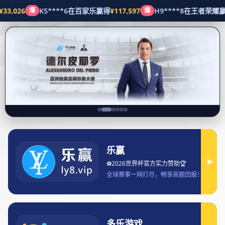
解读乐天体育
首页
/
About Us
ABOUT US
解读乐天体育
乐天赛事投注
成立于2002年，总部位于美国磐石市，是一家专注于
运动产品和服务的公司。我们致力于为运动爱好者提供高质量的运
动产品，包括运动服装、运动配件、健身器材等。同时，我们还提