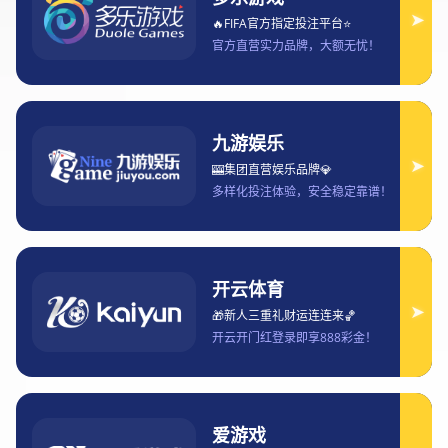
供运动培训、比赛组织和运动场馆管理等服务。
作为一个拥有丰富经验和专业团队的公司，
乐天赛事投注
致力于推
动运动产业的发展，提高大众对健康运动的认知，增加运动活动的
参与度。我们的产品和服务不仅适用于个人运动爱好者，也服务于
健身俱乐部、学校运动队和专业运动比赛。公司始终坚持以客户需
求为导向，不断创新和改进，致力于为客户提供更好的运动体验和
服务。
乐天赛事投注
以优质的产品、专业的服务和良好的口碑赢得了广大
客户的信赖和支持。我们将继续秉承“专业、创新、卓越”的企业精
神，不断提升自身实力和竞争力，为运动产业的发展做出更大的贡
献。