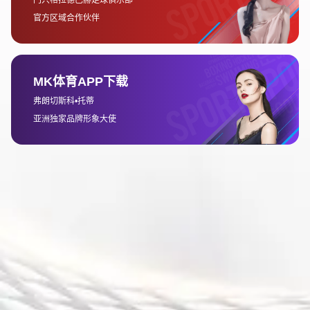
乐天体育🐺【e88.co】™致力于打造专业的乐天体育赛事投注平台，
支持实时赔率更新和赛事分析，为玩家提供安全、便捷的投注服
务！
最新内容
黑马崛起之路揭秘创新力量如何突破重围成就行业新传奇未来篇章
2026-07-24