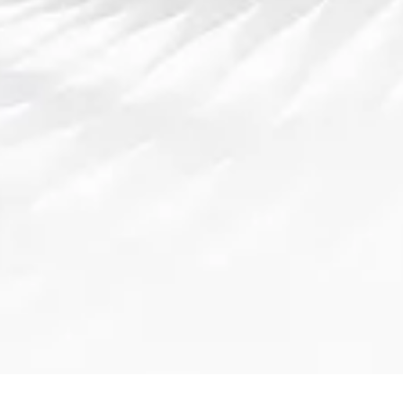
足球赛事
体育中心
企业服务
沟通乐天体育平台
联系方式
合肥市抬葛街437号
+13594780354
https://www.yiyuananhui.com