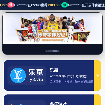
体育中心
首页
/
体育中心
/
懂球帝是否有欧洲杯赛事解说功能？一探究竟
懂球帝是否有欧洲杯赛事解说功
能？一探究竟
2025-09-05 21:47:46
本文将详细探讨懂球帝是否提供欧洲杯赛事解说功能这一问题。随着全球