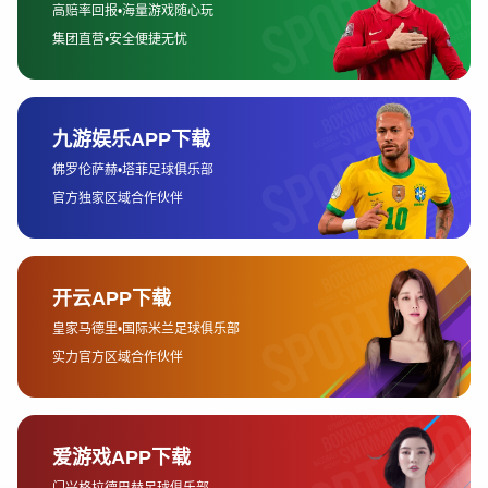
为用户提供了不少便利。例如，比赛中的进球、黄牌、红牌等重要事件，
会被及时标注并实时更新，方便用户在没有语音解说的情况下，也能感受
到比赛的紧张氛围。尽管如此，懂球帝在解说功能上的差距与一些专业体
育直播平台相比，依然存在一定差距。
3、用户反馈与市场需求
从用户反馈来看，懂球帝的解说功能普遍得到了用户的认可，但也存在一
定的不足。大部分用户表示，懂球帝提供的文字直播、数据统计等功能，
确实能够帮助他们了解比赛的进程，尤其是在无法观看视频的情况下，文
字直播提供了一个不错的替代方案。然而，也有一部分用户反映，缺少语
音解说让他们在观看赛事时感到有些空虚，特别是在欧洲杯这种高水平赛
事的背景下，用户对于语音解说的需求更加突出。
乐天赛事投注
从市场需求的角度来看，随着体育赛事的商业化发展，球迷对赛事体验的
要求越来越高。尤其是在移动互联网时代，用户对赛事的需求不仅仅局限
于数据、文字和集锦，实时的语音解说逐渐成为了不可或缺的内容之一。
懂球帝若能够在解说功能上进行改进，加入语音解说、甚至是多语种解说
服务，将能够大大提升其用户体验和市场竞争力。
另外，随着电竞和虚拟赛事逐渐成为新兴的体育娱乐形式，懂球帝也可能