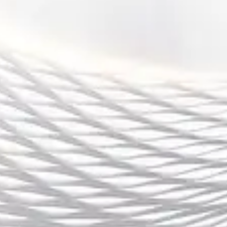
篇
2025-09-06
乐天体育🐺【e88.co】™致力于打造专业的乐天体育赛事投注平台，
支持实时赔率更新和赛事分析，为玩家提供安全、便捷的投注服
务！