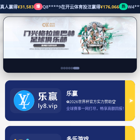
体育中心
首页
/
体育中心
/
IM体育中国：引领数字化体育娱乐新风潮，打造全新在线竞技
体验平台
IM体育中国：引领数字化体育娱
乐新风潮，打造全新在线竞技体
验平台