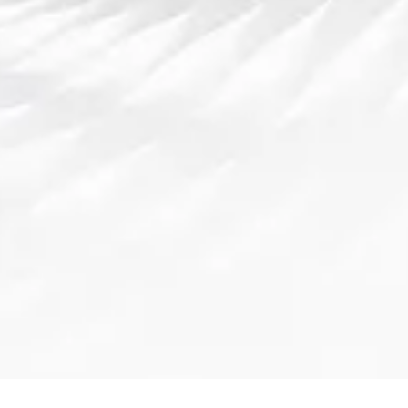
企业服务
沟通乐天体育平台
联系方式
合肥市抬葛街437号
+13594780354
https://www.yiyuananhui.com
© 2026 All Rights Reserved
乐天热门赛事
.