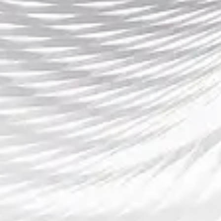
黑马崛起之路揭秘创新力量如何突破重围成就行业新传奇未来篇章
2026-07-24
足球彩虹过人实战技巧解析掌握突破防守的关键动作与训练方法提
升技能
2026-07-22
世界杯点球大战规则解析从罚球顺序到胜负判定全面揭秘关键细节
与变化
2026-07-16
导航
解读乐天体育
足球赛事
体育中心