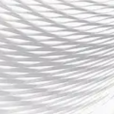
最新内容
黑马崛起之路揭秘创新力量如何突破重围成就行业新传奇未来篇章
2026-07-24
足球彩虹过人实战技巧解析掌握突破防守的关键动作与训练方法提
升技能
2026-07-22
世界杯点球大战规则解析从罚球顺序到胜负判定全面揭秘关键细节
与变化
2026-07-16
导航
解读乐天体育