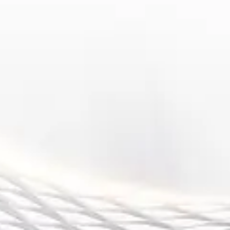
2026-02-06
乐天体育🐺【e88.co】™致力于打造专业的乐天体育赛事投注平台，
支持实时赔率更新和赛事分析，为玩家提供安全、便捷的投注服
务！