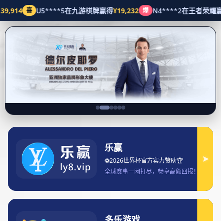
体育中心
首页
/
体育中心
/
德甲官网入口权威指南实时赛程球队数据一站直达新闻转会积
分榜精彩集锦
德甲官网入口权威指南实时赛程
球队数据一站直达新闻转会积分
榜精彩集锦