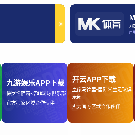
成为预测的重要依据，它能够更科学地衡量球队真实得分能力。高xG球队
冠中阶段性“进球潮”的出现原因。
著影响。主场球队在熟悉环境与球迷助威下，往往更敢于压上进攻，从而
例如皇马与拜仁的多次交锋，总能在攻防转换之间制造极具戏剧性的比分
双重冲击。
则成为欧冠历史上最具代表性的奇迹之一。比分从落后到翻盘的过程，不
的经典，从上半场0-3到最终点球逆转，充分说明欧冠赛场上比分并非固