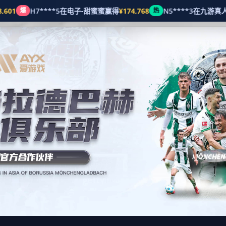
解读乐天体育
足球赛事
体育中心
决回顾焦点战果与进球盛宴全解析赛季盘点
测与经典对决回顾焦点战果与进球盛
回顾、焦点战果解析以及进球盛宴的赛季盘点展开全景式梳理。从赛前数
术博弈与球星爆发，文章系统呈现了欧冠赛场的激情与变幻。同时，通过