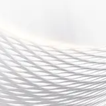
。
势分析临场数据深度解读战术概率模型分析
类运动项目发展与竞技规则