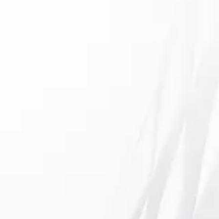
心。最终比分的形成，不仅依赖前场效
通常强调结果优先，而非进攻观赏性，因
演变为大比分差距，这也是欧冠比赛不可
强守弱或双方开放对攻的战术背景下。
体系，使比赛节奏持续加快，进球数自然
线，从而在短时间内改变比分结构，形成
合判断。通过对经典对决的回顾，可以更
对抗，都共同构成了这项赛事的独特魅