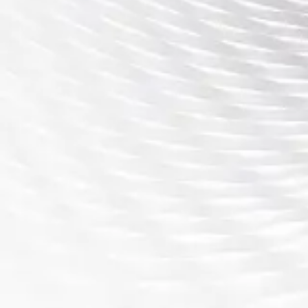
最新内
乐天体育🐺【e88.co】™致力于打造专业
黑马崛
的乐天体育赛事投注平台，支持实时赔率
成就行
更新和赛事分析，为玩家提供安全、便捷
2026-07-
的投注服务！
足球彩
的关键
2026-07-
世界杯
负判定
2026-07-
© 2026 All Rights Reserved
乐天热门赛事
.