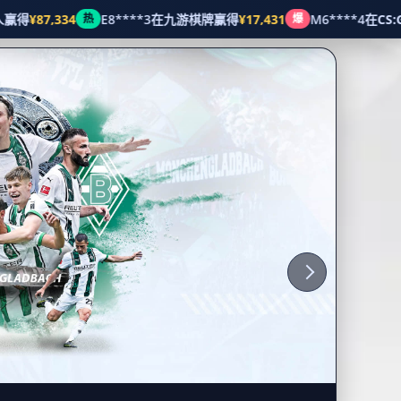
现在联系
企业服务
沟通乐天体育平台
宴全解析赛季盘点
据模型对比分趋势的研判，到赛场上豪门
对多个赛季代表性比赛的回顾，总结出高