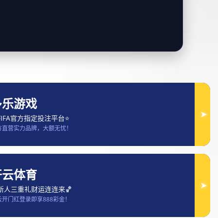
了欧冠独特的竞技魅力。本文还将从热门
全景图景。
及历史交锋数据，可以构建出相对合理的