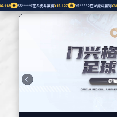
体育中心
首页
/
体育中心
/
欧冠热门比分预测与经典对
欧冠热门比分预
2026-07-05 08:57:08
本文围绕欧冠热门比分预测与经典对决
碰撞的经典瞬间，再到关键战役中的战