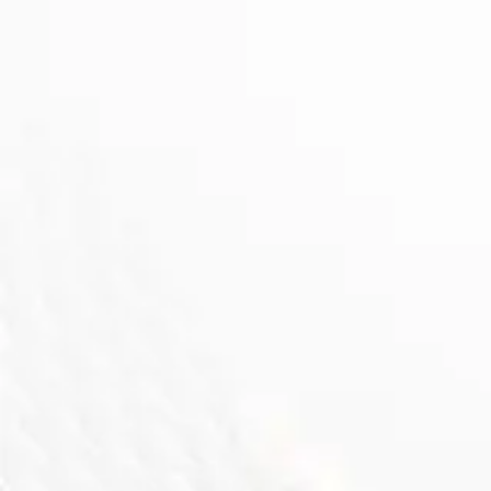
焦点战果往往集中体现欧冠强队之间的
率，也取决于中场控制能力。
在一些关键小组赛中，1-0或2-0的
此战术纪律成为决定胜负的关键。
同时，焦点战中红牌、点球等关键事件
预测性的核心来源之一。
欧冠进球盛宴赛季盘点
在多个欧冠赛季中，进球盛宴屡见不鲜，
从球队风格来看，强调高位压迫与快速
上升。
此外，锋线球星的状态也是决定进球盛
连续进球的比赛画面。
总结：欧冠比赛中的热门比分预测并非
清晰地理解比分背后的逻辑结构，以及
从焦点战果到进球盛宴，欧冠赛场展现