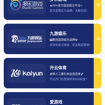
2025-01-10 12:35:08
Bet365是一款知名的在线体育博彩平台，其中国版应用程序为广大用户
提供了方便快捷的体育赛事投注体验。在这篇文章中，我们将详细介绍如
何下载和使用Bet365中国版APP，帮助用户轻松畅玩各类体育赛事。文
章将从四个方面进行详细阐述：首先是如何顺利下载Bet365中国版
APP，其次是如何进行注册并设置账户，接着介绍如何在APP中浏览和选
择赛事，最后则讲解如何进行投注及相关功能的使用。通过这篇完整教
程，您将能够全面了解Bet365中国版APP的各项操作，并迅速上手，享
受一站式的体育博彩体验。
1、Bet365中国版APP的下载方法
Bet365中国版APP的下载是每个用户使用该平台的第一步。在中国，由
于政策原因，Bet365并不直接通过应用商店提供下载链接，因此需要借
助官方网站或可信赖的第三方平台进行下载。首先，用户可以访问
Bet365官方网站，通过网页提供的下载链接进行下载安装。其次，在下
载时应注意选择适合自己设备系统版本的安装包，例如Android或iOS版
本。对于Android用户，建议启用手机的“允许安装未知来源的应用”功
能，这样可以顺利完成安装。