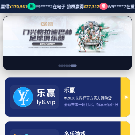
体育中心
首页
/
体育中心
/
bet365app中国版下载及使用指南 完整教程助您轻松畅玩体育
赛事
bet365app中国版下载及使用指
南 完整教程助您轻松畅玩体育赛
事