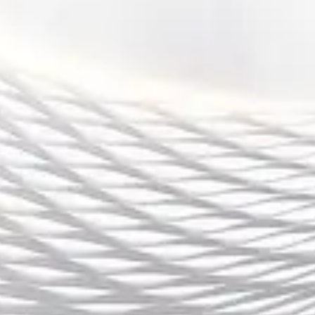
BB体育中国：创新引领体育行业新趋势，打造数
下一
字化娱乐新时代
篇
2025-01-12
乐天体育🐺【e88.co】™致力于打造专业的乐天体育赛事投注平台，