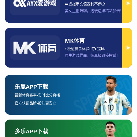
除了官方网站外，部分第三方应用市场也提供了Bet365中国版APP的下
载链接。用户可以根据自己的需求选择合适的平台进行下载安装，但要确
保所下载的安装包来自合法、安全的渠道，避免下载到恶意软件或病毒。
在下载过程中，要特别注意是否存在任何额外的权限请求或异常提示，确
保下载过程顺利且安全。
值得一提的是，Bet365在中国的下载链接可能会有所变动，因此用户在
下载前最好先确认当前的可用链接，并确保其最新有效。如果不确定如何
下载，用户可以通过搜索引擎查询相关的下载信息，或者参考Bet365社
区或论坛的讨论，获得最新的下载链接。
2、如何注册并设置Bet365账户
完成Bet365中国版APP的下载后，下一步就是注册并设置账户。首先，
打开APP，进入欢迎界面后，点击“注册”按钮开始创建您的账户。在注册
过程中，用户需要提供一系列个人信息，包括用户名、密码、电子邮件地
址、手机号码以及真实姓名等。特别需要注意的是，填写的信息需要真实
有效，因为账户的安全性和后续的资金交易都与此密切相关。
在创建账户时，Bet365通常会要求用户进行身份验证，确保账户的合法
性和防止未成年人或其他不符合要求的用户注册。因此，用户需要根据平
台的提示，上传身份证件或其他相关资料，完成身份验证。通过验证后，