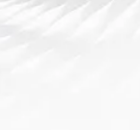
解读乐天体育
足球赛事
体育中心
企业服务
沟通乐天体育平台
联系方式
合肥市抬葛街437号
+13594780354
https://www.yiyuananhui.com