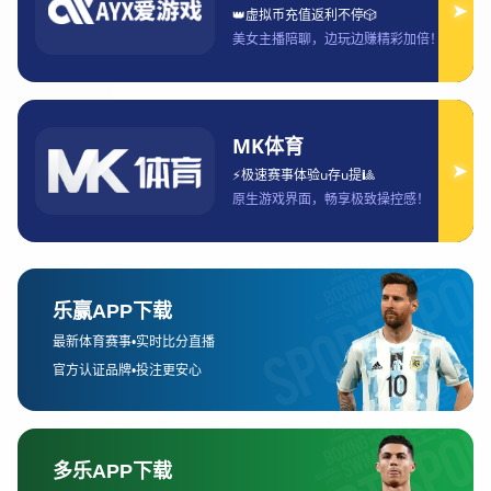
这些球队在整体实力上接近，但比赛结果波动较大，一场胜负往往就能带
来排名的明显变化。这种现象也反映出西甲中游球队在战术执行和阵容深
度上的不稳定性。
积分榜尾部的保级集团则长期处于高压状态。多支球队积分咬合紧密，胜
一场可能暂时脱离危险，输一场却可能重新陷入泥潭。这种积分结构使得
保级竞争往往持续到赛季末，极大提升了联赛的悬念与残酷性。
二、争冠集团走势分析
从积分榜前列来看，争冠集团球队普遍展现出较高的稳定性。这类球队在
面对中下游对手时胜率较高，是其能够长期占据榜首或紧追榜首的关键因
素。数据层面上，进球转化率和防守失球控制是拉开差距的重要指标。
争冠球队在赛季不同阶段的走势也呈现出明显节奏感。赛季初依靠阵容完
整度迅速抢分，中期通过轮换保持体能优势，后期则考验板凳深度与心理
抗压能力。积分榜的细微变化，往往正是这些阶段性调整效果的直观体
现。
此外，直接对话比赛在争冠走势中占据核心地位。积分榜前列球队之间的
胜负，不仅带来积分变化，更会在士气和心理层面产生连锁反应。这也是
为何争冠集团的内部竞争，往往比表面积分差距更为激烈。