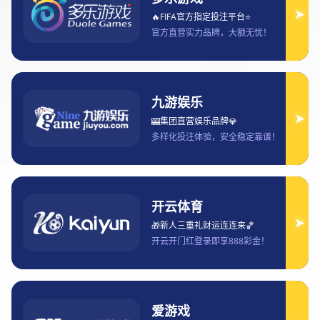
2026-02-10 20:03:51
文章摘要：本篇文章以“全网西甲积分榜深度解读球队走势争冠保级格局
全览最新赛季数据分析”为核心，从宏观格局到微观数据，对当前赛季西
甲联赛的整体态势进行系统梳理。文章首先通过积分榜变化，勾勒出争冠
集团、中游集团与保级集团的整体轮廓，解析强队稳定性与黑马球队的崛
起逻辑；随后结合进攻、防守、主客场表现等关键数据，深入挖掘球队走
势背后的真实原因；在此基础上，文章进一步分析争冠区的博弈节奏与保
级区的生存压力，揭示赛程、阵容深度和心理因素对最终排名的深远影
响；最后从联赛整体竞争生态出发，总结本赛季西甲呈现出的结构性变化
与未来走势。全文力求通过数据与趋势结合的方式，为读者呈现一幅立
体、清晰、富有前瞻性的西甲赛季全景图。
一、积分结构整体解读
从全网西甲积分榜的整体分布来看，本赛季呈现出明显的分层结构。榜首
争冠集团与中下游球队之间的积分差距相对清晰，强队在稳定性和容错率
上的优势依旧明显。这种结构使得联赛在中后段阶段，逐渐形成了争冠、
欧战资格与保级三条主线并行推进的格局。
积分榜中段球队数量庞大，彼此之间分差较小，形成了典型的“密集区”。