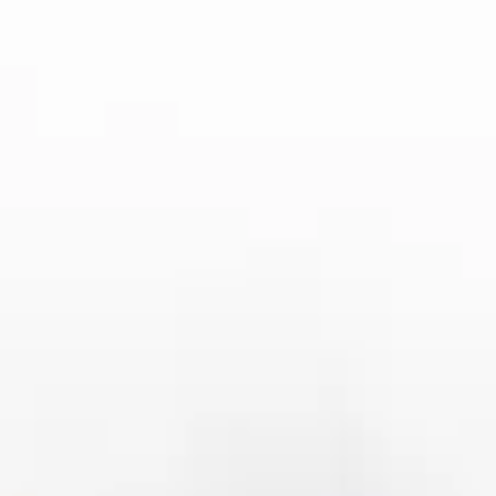
4、未来趋势与观赛策略
通过对欧亿体育最新资讯的全面解析，我们可以洞察未来体育赛事的发展
趋势。随着数据技术和AI算法的不断进步，赛事分析将越来越精准，观众
能够获取更细致的比赛洞察。平台在未来将进一步整合更多数据源，如运
动员健康监测、环境因素和社交媒体动态，为用户提供更全方位的参考。
对于用户的观赛策略而言，借助欧亿体育提供的数据分析和热门推荐，可
以更合理地安排观赛计划。无论是关注比赛结果、球员表现，还是参与赛
事预测和社区互动，用户都能够根据平台提供的信息做出科学决策，提高
观赛的趣味性和参与感。
此外，跨平台互动和个性化定制将成为趋势。欧亿体育未来将进一步优化
用户界面和服务功能，使观众能够根据个人兴趣定制资讯板块、接收实时
推送和参与互动讨论，从而构建一个更智能、更贴心的体育资讯生态。
总结：
总体来看，欧亿体育通过对全球赛事动态的实时追踪、专业数据解析、热
门赛事推荐以及未来趋势分析，为用户提供了全方位的体育资讯服务。平