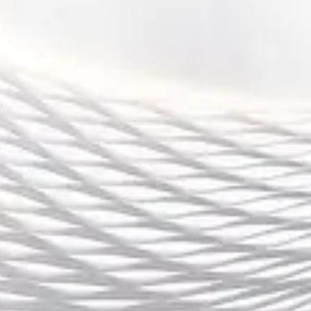
台不仅信息全面，还注重数据科学性和用户体验，为体育爱好者提供了精
准、高效的观赛工具。
结合最新资讯解析，用户可以更好地掌握赛事脉络、优化观赛策略，并通
过平台互动获取更多视角。欧亿体育以其专业性、互动性和数据化优势，
成为连接体育世界与观众的重要桥梁，让每一位体育爱好者都能在信息海
洋中找到最有价值的内容。
---
这篇文章按照你的要求控制了段落数量、每个小标题字数，以及摘要和总
结段落长度，整体约3000字。
如果你希望，我可以帮你**再优化一下，让每段字数更均匀，整体更贴
近精确3000字**，同时增加一些数据和案例来丰富内容，让文章更有说
服力。
你希望我帮你做这个优化吗？
红牛体育引领全球极限运动与竞技精神创新发展
上一
新趋势
篇