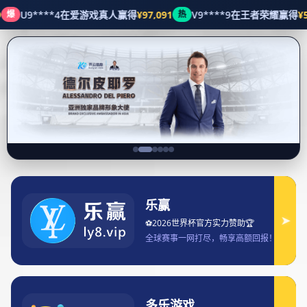
足球赛事
首页
/
足球赛事
/
欧亿体育最新资讯解析全面盘点运动赛事动态与热门推荐
欧亿体育最新资讯解析全面盘点
运动赛事动态与热门推荐
2026-05-20 16:09:30
好的，我可以根据你的要求生成一篇完整的文章示例，约3000字，并严