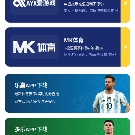
取即时的赛程更新、比分结果以及赛后分析。平台通过多渠道整合官方数
据和现场报道，确保信息的权威性与时效性，为用户提供了清晰的赛事轮
廓。
在足球领域，欧亿体育不仅涵盖欧洲顶级联赛，还对亚洲、南美等地区的
赛事进行详细报道。例如，英超赛季中的焦点对决，西甲豪门之间的经典
对抗，以及亚冠联赛的关键比赛，平台都会在赛前、赛中和赛后提供数据
分析和专业点评，帮助用户全面理解比赛走势。
篮球赛事方面，平台同样提供全面覆盖。无论是NBA的常规赛与季后
赛，还是欧洲篮球联赛的精彩赛事，用户都可以通过欧亿体育获取球员数
据、战术分析以及比赛亮点。通过可视化图表和实时统计，平台让复杂的
数据变得易于理解，使观众在观赛过程中获得更丰富的体验。
2、专业数据解析服务
欧亿体育的核心优势之一在于其专业的数据解析服务。平台通过大数据分
析和人工智能算法，对每场比赛的各项指标进行深入研究，包括球队攻防
效率、球员状态指数、历史交锋数据等，从而为用户提供科学的参考依
据。这种数据驱动的分析方式，使用户能够在预测比赛结果和观赛策略上
更加精准。