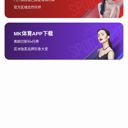
此外，热门赛事推荐还包括精彩片段回顾和亮点整理。用户可以在赛后迅
速回顾比赛精彩瞬间，了解关键进球、绝杀瞬间和重要战术变化。这种全
方位的推荐体系，使欧亿体育不仅是信息获取平台，更成为用户提升观赛
体验的重要工具。