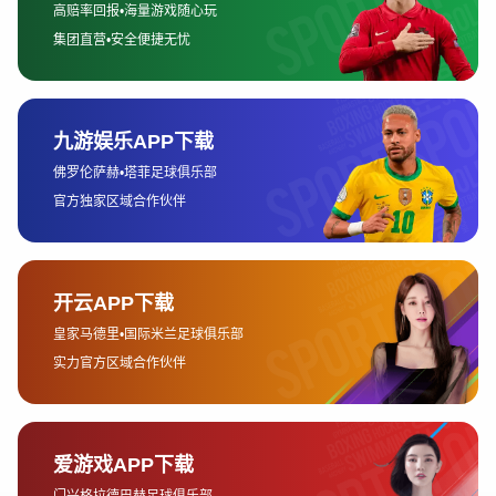
三、换人策略影响
半场换人是欧联杯中极具战术意义的操作之一。教练通过在中场休息时调
整人员结构，可以最大化避免比赛节奏断裂带来的风险，同时确保新战术
体系快速落地。
一些球队倾向于用速度型边锋替换体能下降的球员，以增强边路冲击力。
这种调整在面对密集防守时尤为有效，可以通过单点突破改变比赛平衡。
此外，防守型中场的替换也常见于半场调整中，其目的在于增强中路屏障
能力，防止对手通过快速渗透打穿防线。这类调整往往体现出教练对比赛
风险的再评估与控制。
四、关键节点趋势
从整体趋势来看，欧联杯比赛的关键节点越来越集中在半场后的前15分
钟，这一阶段被视为“战术再启动窗口”，球队往往通过高强度执行新策略
来争夺主动权。
数据分析显示，在该阶段进球概率显著上升，这与对手尚未完全适应调整
后的战术结构密切相关。因此，半场后的开局成为决定比赛走向的重要分
水岭。