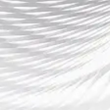
最新内容
黑马崛起之路揭秘创新力量如何突破重围成就行业新传奇未来篇章
2026-07-24
足球彩虹过人实战技巧解析掌握突破防守的关键动作与训练方法提
升技能
2026-07-22
世界杯点球大战规则解析从罚球顺序到胜负判定全面揭秘关键细节
与变化
2026-07-16
导航
解读乐天体育