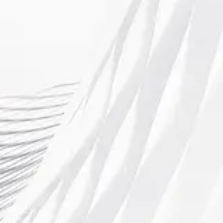
下一篇
联系方式