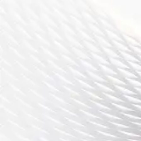
英超新加坡专属入口开启
2025-08-15
最新内
乐天体育🐺【e88.co】™致力于打造专业