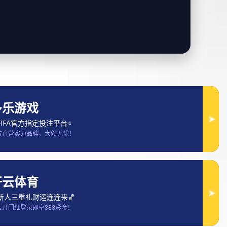
动功能的完善性四个方面进行详细阐述，
琐的操作都会影响他们的观看体验。新加
页面，享受实时的赛事直播。无论是在电
实现一键进入。这种设计不仅提升了登录
们的使用体验。
区，智能推荐相关的赛事直播。用户无需
。
包括了全球范围内的各大足球联赛，如英
部的对抗，到国际赛事的角逐，无不应有