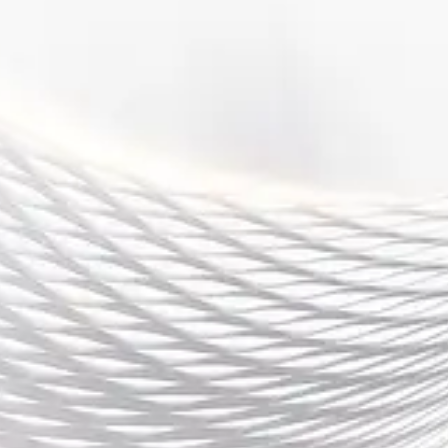
全面升级 享受独特赛事观看体验
容
导航