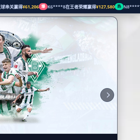
现在联系
企业服务
沟通乐天体育平台
观看体验
来说，如何高效、便捷地享受各种精彩的
再为赛事信息的获取和观看的流畅性而烦