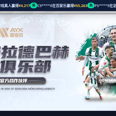
解读乐天体育
足球赛事
体育中心
享精彩赛事一站式观看体验
球直播专属入口畅享精彩赛事一站式
展，足球直播成为了现代人们娱乐休闲的重要方式。对于新加坡的足球迷
加坡足球直播专属入口为广大用户提供了一站式的观看体验，让球迷们不