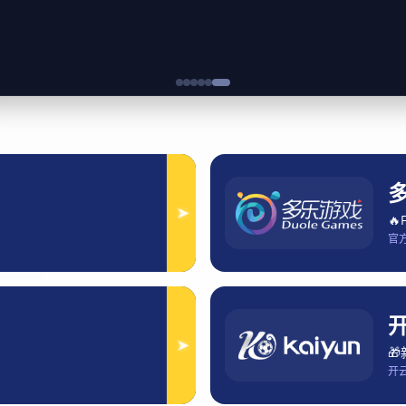
口，分别从平台便捷性、赛事内容的丰富性、观看体验的多样性、以及互
何为足球爱好者带来更加精彩的观看体验。
进入精彩赛事
点便是其平台的便捷性。在如今信息化的时代，用户的时间宝贵，任何繁
个简洁明了的界面设计，用户只需要通过少数几步操作便可顺利进入比赛
松找到入口，方便快捷。
号的快速绑定功能，球迷只需要使用自己常用的社交媒体账号登录，即可
了繁琐的账号密码输入。对于年轻的足球迷来说，这种设计无疑增加了他
一大亮点。用户在登录后，系统会根据他们的观看历史、偏好以及所在地
台智能推送的功能让观众可以快速进入心仪的赛事，随时享受足球的精彩
覆盖全球足球盛宴
优势是其赛事内容的丰富性。平台不仅涵盖了新加坡本土的足球赛事，还
球联赛。这些赛事的直播内容可以满足不同球迷群体的需求，从各大俱乐