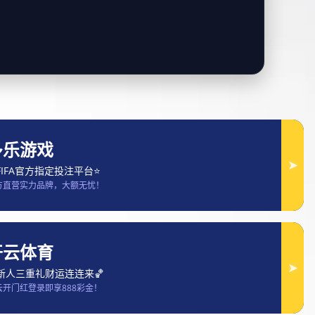
先者，凭借其创新的运动模式、先进的健
验。本文将从运动模式创新、智能化健身
，并为社会注入积极向上的生活态度。通
得更加科学、有趣和可持续，从而形成全
动、力量训练、功能训练及团体课程，宝
完成，不仅节省时间，还能保持运动效
形，还是增强体质，运动模式的多样性和
人们的运动兴趣，使健身不仅是身体锻