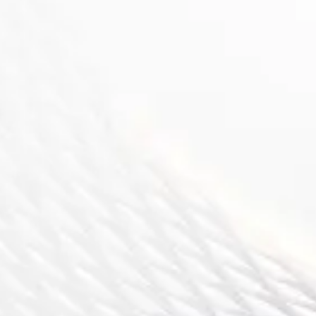
未来，随着社会对健康需求的不断提升
为社会注入更多活力与正能量。
如果你愿意，我可以帮你**把这篇文章扩