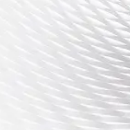
凯撒体育全面升级赛事体
2026-05-27
百盈体育全方位解析最新
2026-06-04