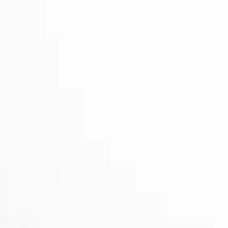
此外，宝威体育积极推广健康知识教育
管理的持续化和智能化。
4、全民体育文化推广
宝威体育深知，体育不仅是锻炼身体的
的运动氛围。
通过社区健身活动、体育赛事及亲子运
康意识。
此外，宝威体育注重线上线下互动，利
互助的社群文化。
通过体育文化的推广，宝威体育不仅提
及。
总结：
乐天体育
宝威体育通过创新运动模式、智能化设
从运动的多样性和趣味性，到智能设施