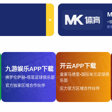
级
业前列。通过引入智能健身设备，如智能跑步机、智能力量训练器材及全
训练进展和健康状况。
高了安全性。宝威体育的设备能够根据个人体质调整运动强度，避免因训
用户体验。宽敞明亮的训练环境、空气净化系统和舒适的休息区，使运动
连接线上线下服务，会员可以随时查看训练数据、预约课程、获取健康建
完善
体健康管理。通过科学的健康评估体系，会员在入会时可以进行体质检测
导，包括饮食规划、康复训练及心理疏导，使运动与健康管理相结合，形
行持续跟踪与指导，根据训练反馈不断调整方案，保证运动效果和安全性