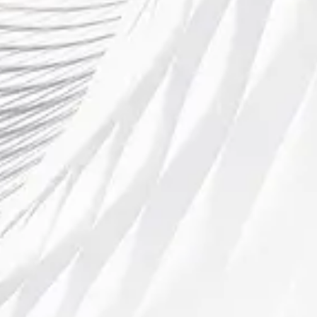
上一篇
下一篇