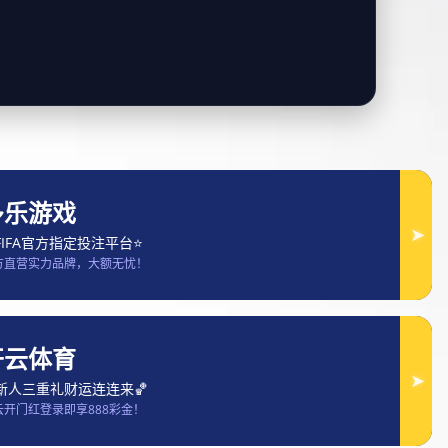
竞技瞬间。本文将从赛事信息即时更新、
全面解析。首先，百盈体育通过全天候的
数据分析技术，为各类体育比赛提供专业
事回放、精彩瞬间剪辑以及多角度赛事直
育资讯不仅是信息的传递，更成为社交和
带来无与伦比的体育资讯体验。
取官方信息，并通过多渠道推送给用户。
当一场足球比赛中出现关键进球时，用户
果。这种全方位的信息覆盖，不仅满足了
据解读，包括球员表现评分、进攻防守效