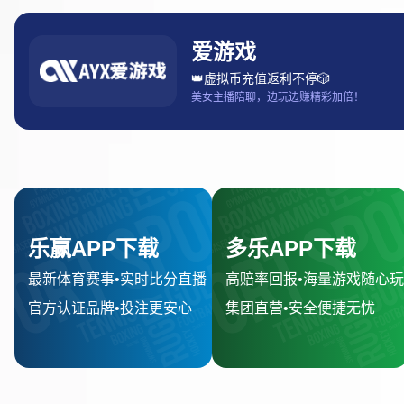
通过图表化呈现和数据对比，百盈体育
化图形展示出球队的攻防节奏，让用户
此外，平台还整合历史数据和对阵记录
了学习比赛规则和理解策略的便捷途径
3、精彩瞬间呈现方式
在呈现赛事精彩瞬间方面，百盈体育注
节点，从进球瞬间到精彩扑救，都可以
此外，百盈体育还通过剪辑技术将比赛
赛事内容的娱乐性，让观众能够在短时
同时，平台利用VR和AR技术，创新性
得体育赛事不仅是信息传递，更是一种
4、互动体验与用户参
百盈体育注重提升用户的参与感，通过
观点，讨论战术，甚至预测比赛结果，