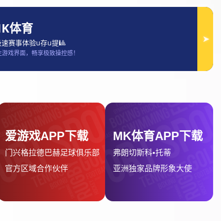
的得分分布、助攻和篮板数据，通过可视
了数据爱好者的需求，也为新手观众提供
，让用户能够全面感受比赛的每一个关键
点。这种方式不仅节省了时间，也增强了
的沉浸体验。这种多维度的呈现方式，使
体验。用户可以在平台上与其他观众分享