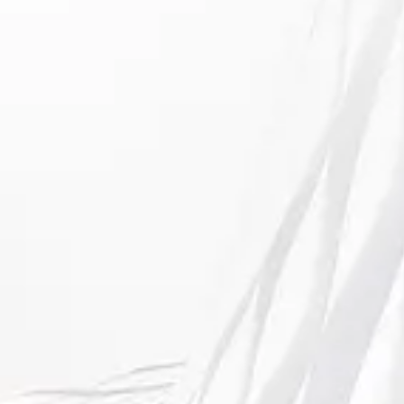
以及用户互动体验的创新方面，均展现出
解与参与感。
。无论是普通观众还是专业分析师，都能
发布，同时保持学术性和