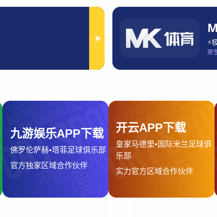
系，赞助机制与媒体传播能力显著增强。数字媒体平台的参与，使赛事影
向多层次协同体系转变。各国体育主管部门通过建立常态化对话机制，在
，例如青少年体育交流计划与教练员培训项目，有效促进了体育人才的跨
合作机制注入新动力。在资金支持、技术援助与赛事评估体系方面的合作
科技化手段。人工智能训练分析、智能场馆管理以及数据化赛事运营将成
展的核心动力来源。随着教育体系与体育产业的深度融合，体育将逐步成