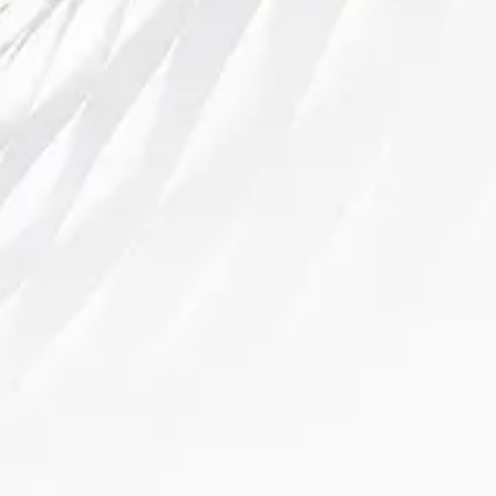
联系方式
合肥市抬葛街437号
+13594780354
https://www.yiyuananhui.com