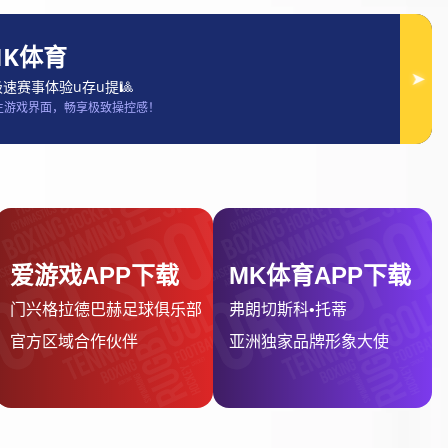
响力突破地理限制，推动南亚体育向国际
赛事组织、安全管理与裁判标准等方面逐
境流动与经验共享，提升整体竞技水平。
不断深化，使南亚体育合作更加制度化与
为提升竞技水平与观赛体验的重要驱动
为促进社会流动与区域认同的重要桥梁。