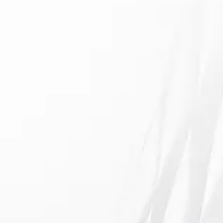
推动南亚在全球体育格局中占据更加重要
，赛事体系逐步完善，为整体发展提供了
水平持续提升。