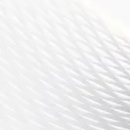
展望未来，南亚体育将在数字技术赋能
球体育版图中形成具有独特影响力的区
乐天热门赛事
以金沙娱乐场为核心打造
2026-06-26
永乐国际引领城市商业发
2026-07-04