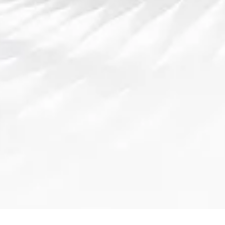
企业服务
沟通乐天体育平台
联系方式
合肥市抬葛街437号
+13594780354
https://www.yiyuananhui.com
© 2026 All Rights Reserved
乐天热门赛事
.